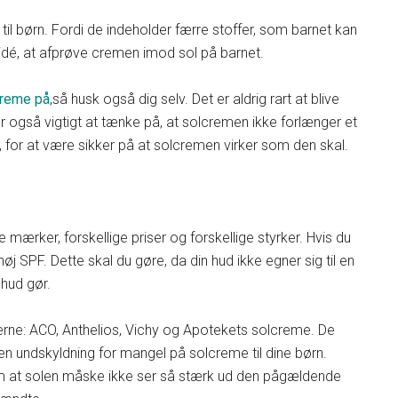
til børn. Fordi de indeholder færre stoffer, som barnet kan
d idé, at afprøve cremen imod sol på barnet.
lcreme på
,så husk også dig selv. Det er aldrig rart at blive
for også vigtigt at tænke på, at solcremen ikke forlænger et
e, for at være sikker på at solcremen virker som den skal.
 mærker, forskellige priser og forskellige styrker. Hvis du
øj SPF. Dette skal du gøre, da din hud ikke egner sig til en
hud gør.
kerne: ACO, Anthelios, Vichy og Apotekets solcreme. De
gen undskyldning for mangel på solcreme til dine børn.
vom at solen måske ikke ser så stærk ud den pågældende