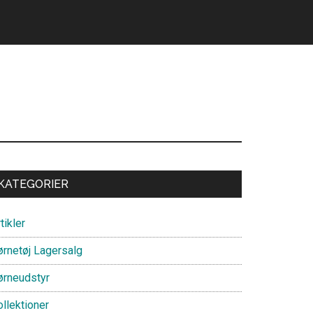
Primary
KATEGORIER
Sidebar
tikler
ørnetøj Lagersalg
ørneudstyr
llektioner