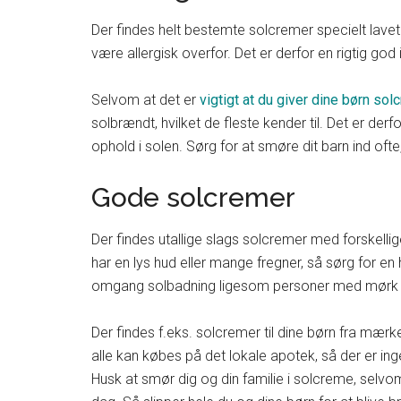
Der findes helt bestemte solcremer specielt lavet 
være allergisk overfor. Det er derfor en rigtig go
Selvom at det er
vigtigt at du giver dine børn so
solbrændt, hvilket de fleste kender til. Det er der
ophold i solen. Sørg for at smøre dit barn ind oft
Gode solcremer
Der findes utallige slags solcremer med forskellige
har en lys hud eller mange fregner, så sørg for en h
omgang solbadning ligesom personer med mørk 
Der findes f.eks. solcremer til dine børn fra mær
alle kan købes på det lokale apotek, så der er in
Husk at smør dig og din familie i solcreme, sel