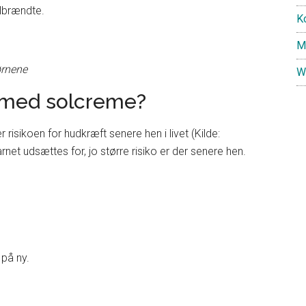
olbrændte.
K
M
ørnene
W
t med solcreme?
 risikoen for hudkræft senere hen i livet (Kilde:
rnet udsættes for, jo større risiko er der senere hen.
 på ny.