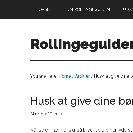
Skip
Skip
FORSIDE
OM ROLLINGEGUIDEN
UDS
to
to
main
primary
content
sidebar
Rollingeguide
Din
guide
til
You are here:
Home
/
Artikler
/
Husk at give dine 
livet
som
forældre
Husk at give dine b
med
små
Skrevet af
Camilla
rollinger
Når solen nærmer sig, så bliver solcremen yderst v