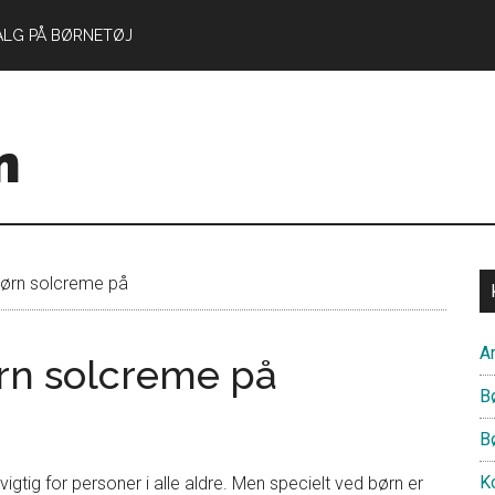
ALG PÅ BØRNETØJ
n
børn solcreme på
Ar
ørn solcreme på
B
B
Ko
igtig for personer i alle aldre. Men specielt ved børn er