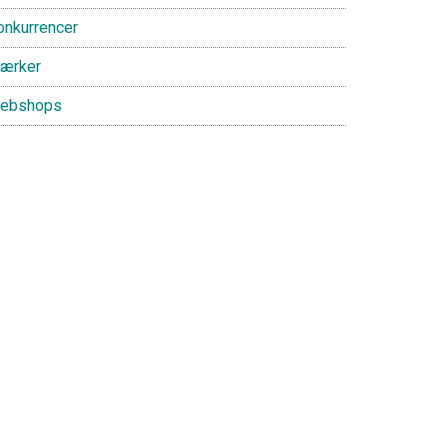
onkurrencer
ærker
ebshops