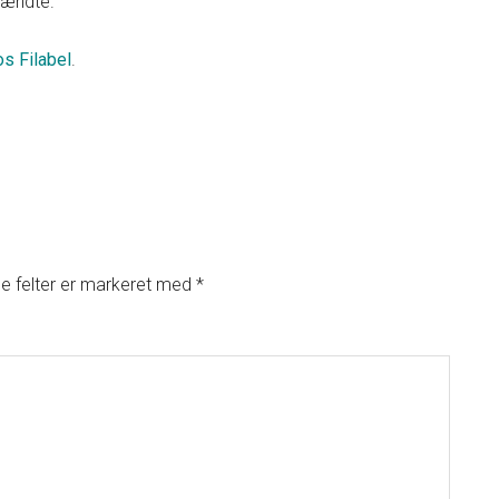
brændte.
hos Filabel
.
 felter er markeret med
*