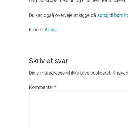
dag. Så slipper hele du og dine børn for at blive 
Du kan også overveje at kigge på
soltøj til børn 
Fundet i:
Artikler
Reader
Skriv et svar
Interactions
Din e-mailadresse vil ikke blive publiceret.
Krævede
Kommentar
*