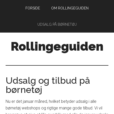
Skip
Skip
FORSIDE
OM ROLLINGEGUIDEN
to
to
main
primary
content
sidebar
UDSALG PÅ BØRNETØJ
Rollingeguiden
Din
guide
til
livet
Udsalg og tilbud på
som
børnetøj
forældre
med
Nu er det januar måned, hvilket betyder udsalg i alle
små
børnetøj webshops og rigtige mange gode tilbud. Vi vil
rollinger