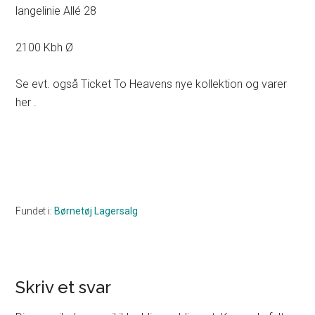
langelinie Allé 28
2100 Kbh Ø
Se evt. også Ticket To Heavens nye kollektion og varer
her .
Fundet i:
Børnetøj Lagersalg
Skriv et svar
Reader