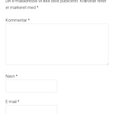
Interactions
Din e-mailadresse vil ikke blive publiceret.
Krævede felter
er markeret med
*
Kommentar
*
Navn
*
E-mail
*