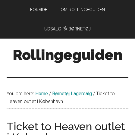
Skip
Skip
FORSIDE
OM ROLLINGEGUIDEN
to
to
main
primary
content
sidebar
UDSALG PÅ BØRNETØJ
Rollingeguiden
Din
guide
til
livet
You are here:
Home
/
Børnetøj Lagersalg
/
Ticket to
som
Heaven outlet i København
forældre
med
små
Ticket to Heaven outlet
rollinger