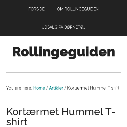
Skip
Skip
FORSIDE
OM ROLLINGEGUIDEN
to
to
main
primary
content
sidebar
UDSALG PÅ BØRNETØJ
Rollingeguiden
Din
guide
til
livet
You are here:
Home
/
Artikler
/
Kortærmet Hummel T-shirt
som
forældre
med
Kortærmet Hummel T-
små
shirt
rollinger