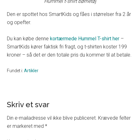
Hummel t-shirt børnetøj
Den er spottet hos SmartKids og fåes i størrelser fra 2 år
og opefter.
Du kan købe denne
kortærmede Hummel T-shirt her
–
SmartKids kører faktisk fri fragt, og t-shirten koster 199
kroner – så det er den totale pris du kommer til at betale.
Fundet i:
Artikler
Skriv et svar
Reader
Interactions
Din e-mailadresse vil ikke blive publiceret.
Krævede felter
er markeret med
*