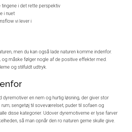
tingene i det rette perspektiv
e i nuet
sflow vi lever i
aturen, men du kan også lade naturen komme indenfor.
t, og måske følger nogle af de positive effekter med.
rne og stilfuldt udtryk.
denfor
med dyremotiver en nem og hurtig løsning, der giver stor
le rum; sengetøj til soveværelset, puder til sofaen og
 alle disse kategorier. Udover dyremotiverne er lyse farver
enkelheden, så man opnår den ro naturen gerne skulle give.