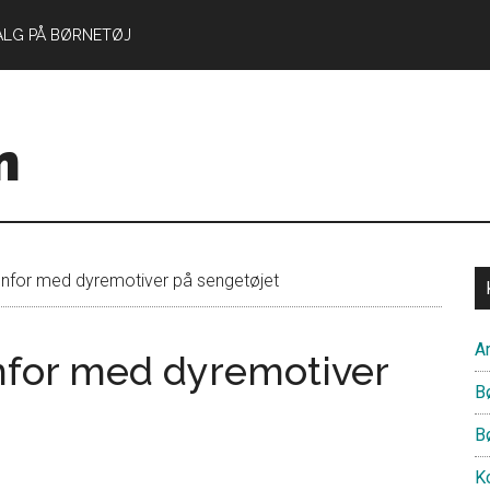
ALG PÅ BØRNETØJ
n
denfor med dyremotiver på sengetøjet
Ar
enfor med dyremotiver
B
B
Ko