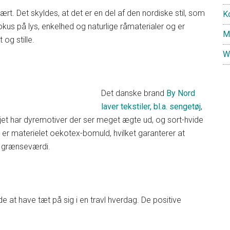
. Det skyldes, at det er en del af den nordiske stil, som
K
fokus på lys, enkelhed og naturlige råmaterialer og er
M
 og stille.
W
Det danske brand
By Nord
laver tekstiler, bl.a. sengetøj
,
tøjet har dyremotiver der ser meget ægte ud, og sort-hvide
en er materielet oekotex-bomuld, hvilket garanterer at
n grænseværdi.
e at have tæt på sig i en travl hverdag. De positive