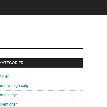
Primary
KATEGORIER
Sidebar
tikler
ørnetøj Lagersalg
ørneudstyr
llektioner