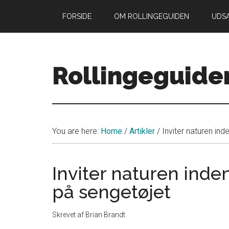
Skip
Skip
FORSIDE
OM ROLLINGEGUIDEN
UDS
to
to
main
primary
content
sidebar
Rollingeguide
Din
guide
til
You are here:
Home
/
Artikler
/
Inviter naturen in
livet
som
forældre
Inviter naturen ind
med
på sengetøjet
små
rollinger
Skrevet af
Brian Brandt