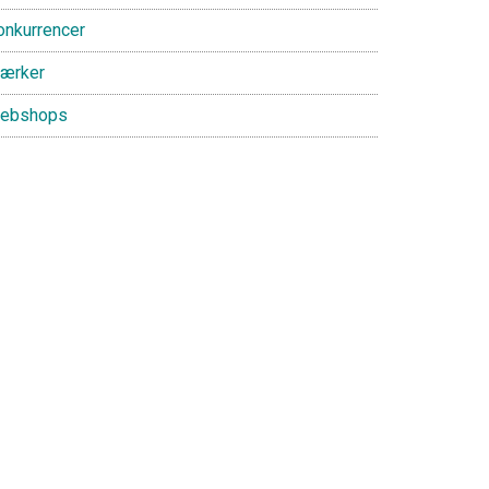
onkurrencer
ærker
ebshops