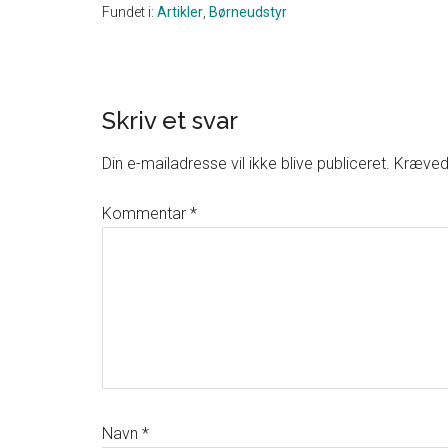
Fundet i:
Artikler
,
Børneudstyr
Skriv et svar
Reader
Interactions
Din e-mailadresse vil ikke blive publiceret.
Krævede
Kommentar
*
Navn
*