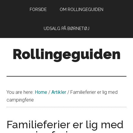
Skip
Skip
FORSIDE
OM ROLLINGEGUIDEN
to
to
main
primary
content
sidebar
UDSALG PÅ BØRNETØJ
Rollingeguiden
Din
guide
til
livet
You are here:
Home
/
Artikler
/
Familieferier er lig med
som
campingferie
forældre
med
små
Familieferier er lig med
rollinger