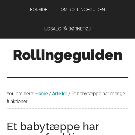
Skip
Skip
FORSIDE
OM ROLLINGEGUIDEN
to
to
main
primary
content
sidebar
UDSALG PÅ BØRNETØJ
Rollingeguiden
Din
guide
til
livet
You are here:
Home
/
Artikler
/
Et babytæppe har mange
som
funktioner
forældre
med
små
Et babytæppe har
rollinger