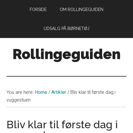
Skip
Skip
FORSIDE
OM ROLLINGEGUIDEN
to
to
main
primary
content
sidebar
UDSALG PÅ BØRNETØJ
Rollingeguiden
Din
guide
til
livet
You are here:
Home
/
Artikler
/
Bliv klar til første dag i
som
vuggestuen
forældre
med
små
Bliv klar til første dag i
rollinger