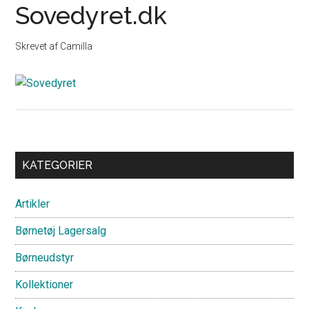
Sovedyret.dk
Skrevet af
Camilla
Primary
KATEGORIER
Sidebar
Artikler
Børnetøj Lagersalg
Børneudstyr
Kollektioner