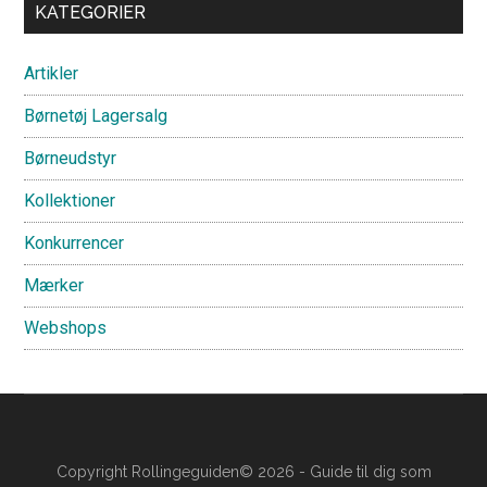
Primary
KATEGORIER
Sidebar
Artikler
Børnetøj Lagersalg
Børneudstyr
Kollektioner
Konkurrencer
Mærker
Webshops
Copyright Rollingeguiden© 2026 - Guide til dig som