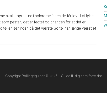
K
ne skal smøres ind i solcreme inden de får lov til at løbe
M
t som pesten, det er fedtet og chancen for at det er
W
ltøj er løsningen på det værste Soltøj har længe været et
Copyright Rollingeguiden© 2026 - Guide til dig som forældre