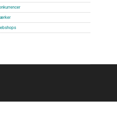
onkurrencer
ærker
ebshops