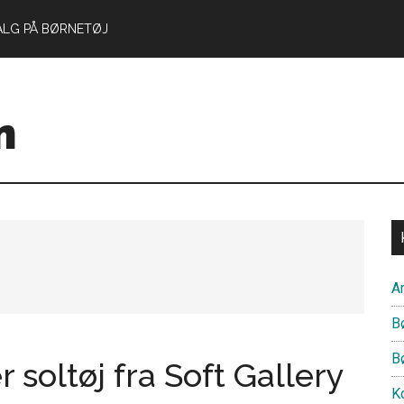
ALG PÅ BØRNETØJ
n
Ar
B
B
 soltøj fra Soft Gallery
Ko