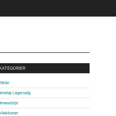
Primary
KATEGORIER
Sidebar
tikler
ørnetøj Lagersalg
ørneudstyr
llektioner