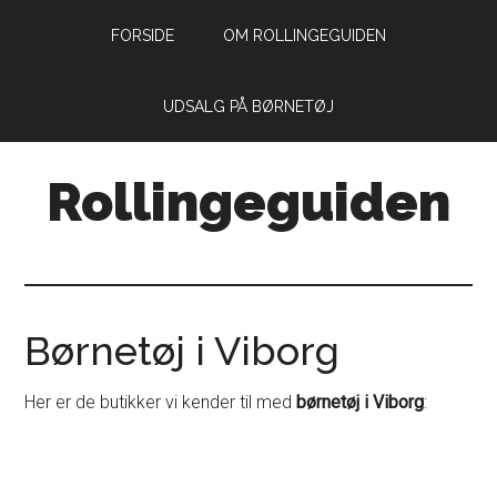
Skip
Skip
FORSIDE
OM ROLLINGEGUIDEN
to
to
main
primary
content
sidebar
UDSALG PÅ BØRNETØJ
Rollingeguiden
Din
guide
til
livet
Børnetøj i Viborg
som
forældre
Her er de butikker vi kender til med
børnetøj i Viborg
:
med
små
rollinger