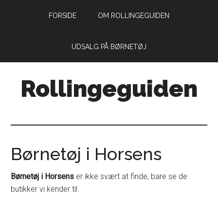
Skip
Skip
FORSIDE
OM ROLLINGEGUIDEN
to
to
main
primary
content
sidebar
UDSALG PÅ BØRNETØJ
Rollingeguiden
Din
guide
til
livet
Børnetøj i Horsens
som
forældre
Børnetøj i Horsens
er ikke svært at finde, bare se de
med
butikker vi kender til.
små
rollinger