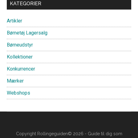
Primary
KATEGORIER
Sidebar
Artikler
Børnetøj Lagersalg
Børneudstyr
Kollektioner
Konkurrencer
Mærker
Webshops
Copyright Rollingeguiden© 2026 - Guide til dig som