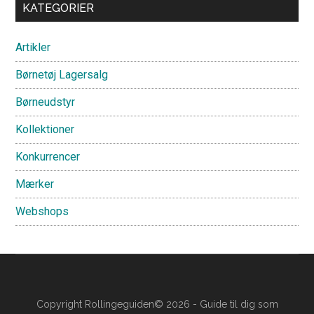
Primary
KATEGORIER
Sidebar
Artikler
Børnetøj Lagersalg
Børneudstyr
Kollektioner
Konkurrencer
Mærker
Webshops
Copyright Rollingeguiden© 2026 - Guide til dig som