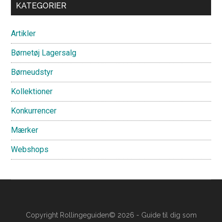
Primary
KATEGORIER
Sidebar
Artikler
Børnetøj Lagersalg
Børneudstyr
Kollektioner
Konkurrencer
Mærker
Webshops
Copyright Rollingeguiden© 2026 - Guide til dig som