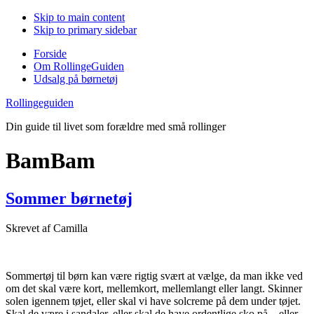
Skip to main content
Skip to primary sidebar
Forside
Om RollingeGuiden
Udsalg på børnetøj
Rollingeguiden
Din guide til livet som forældre med små rollinger
BamBam
Sommer børnetøj
Skrevet af
Camilla
Sommertøj til børn kan være rigtig svært at vælge, da man ikke ved
om det skal være kort, mellemkort, mellemlangt eller langt. Skinner
solen igennem tøjet, eller skal vi have solcreme på dem under tøjet.
Skal de være i sandaler, eller skal de have ordentlige sko på – eller